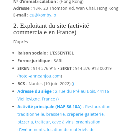
N° d’immatriculation
: (Hong Kong)
Adresse
: 18/F, 23 Thomson Rd, Wan Chai, Hong Kong
E-mail
:
eu@komby.io
2. Exploitant du site (activité
commerciale en France)
D’après
Raison sociale
:
L’ESSENTIEL
Forme juridique
: SARL
SIREN
: 914 376 918 •
SIRET
: 914 376 918 00019
(
hotel-anneanjou.com
)
RCS
: Nantes (10 juin 2022) (
)
Adresse du siège
: 2 rue du Pré au Bois, 44116
Vieillevigne, France (
)
Activité principale (NAF 56.10A)
: Restauration
traditionnelle, brasserie, crêperie-galetterie,
pizzeria, traiteur, cave à vins, organisation
d’événements, location de matériels de